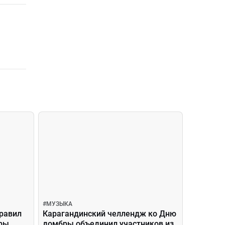
#
МУЗЫКА
дравил
Карагандинский челлендж ко Дню
бры
домбры объединил участников из