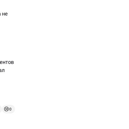
а не
ментов
ал
😢
0