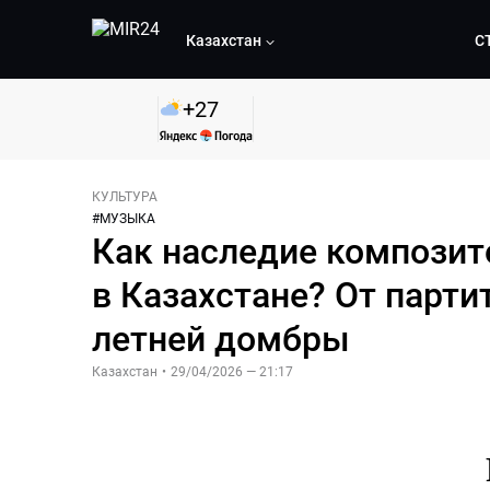
Казахстан
С
+
27
КУЛЬТУРА
#
МУЗЫКА
Как наследие композит
в Казахстане? От парти
летней домбры
Казахстан
•
29/04/2026 — 21:17