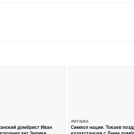
#
МУЗЫКА
танский домбрист Иван
Символ нации. Токаев поз
исполнил хит Энрике
казахстанцев с Днем дом