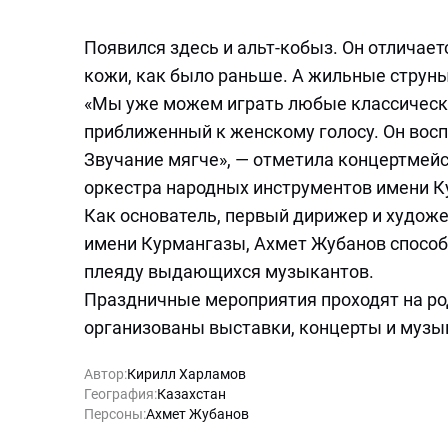
Появился здесь и альт-кобыз. Он отличает
кожи, как было раньше. А жильные струн
«Мы уже можем играть любые классические
приближенный к женскому голосу. Он вос
Звучание мягче», — отметила концертмейс
оркестра народных инструментов имени К
Как основатель, первый дирижер и худож
имени Курмангазы, Ахмет Жубанов способ
плеяду выдающихся музыкантов.
Праздничные мероприятия проходят на ро
организованы выставки, концерты и музы
Автор:
Кирилл Харламов
География:
Казахстан
Персоны:
Ахмет Жубанов