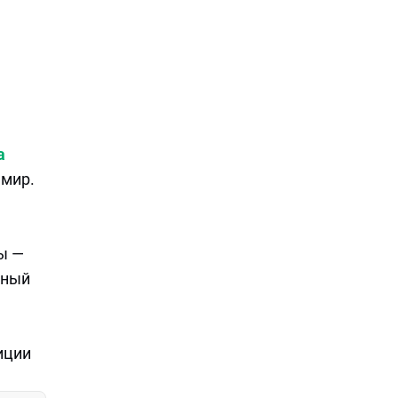
а
 мир.
ы —
ьный
иции