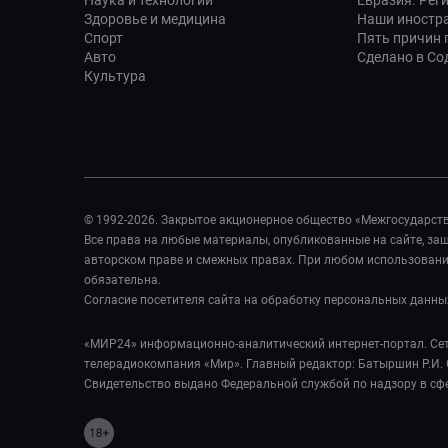
Наука и технологии
Евразия. Рег
Здоровье и медицина
Наши иностр
Спорт
Пять причин п
Авто
Сделано в Со
Культура
© 1992-2026. Закрытое акционерное общество «Межгосударст
Все права на любые материалы, опубликованные на сайте, з
авторском праве и смежных правах. При любом использовании
обязательна.
Согласие посетителя сайта на обработку персональных данны
«МИР24» информационно-аналитический интернет-портал. Сет
телерадиокомпания «Мир». Главный редактор: Батыршин Р.И. 
Свидетельство выдано Федеральной службой по надзору в сф