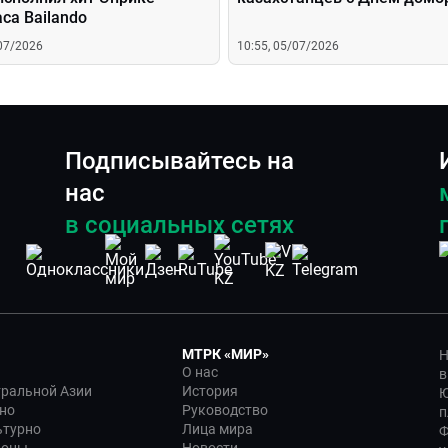
са Bailando
/07/2026
10:55, 05/07/2026
Подписывайтесь на
нас
в социальных сетях
МТРК «МИР»
Н
О нас
в
тральной Азии
История
Ю
но
Руководство
п
ьтурно
Лица мира
Ф