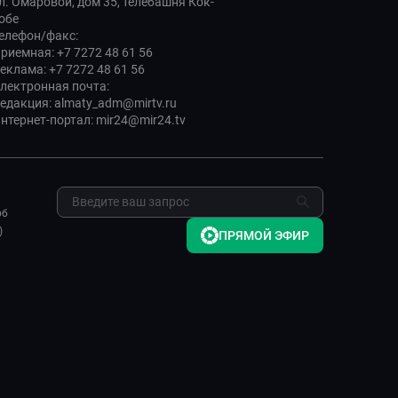
л. Омаровой, дом 35, телебашня Кок-
обе
елефон/факс:
риемная: +7 7272 48 61 56
еклама: +7 7272 48 61 56
лектронная почта:
едакция: almaty_adm@mirtv.ru
нтернет-портал: mir24@mir24.tv
об
)
ПРЯМОЙ ЭФИР