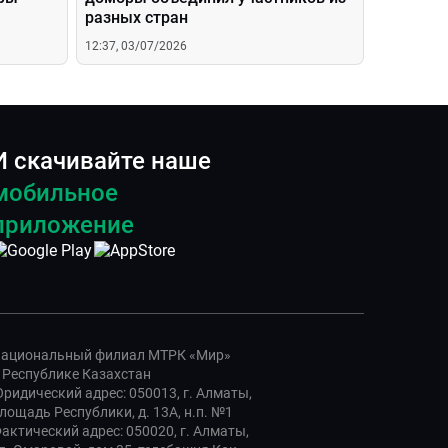
разных стран
12:37, 03/07/2026
И скачивайте наше
мобильное
приложение
ациональный филиал МТРК «Мир»
 Республике Казахстан
ридический адрес: 050013, г. Алматы,
лощадь Республики, д. 13А, н.п. №1
актический адрес: 050020, г. Алматы,