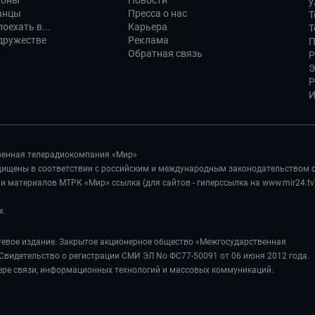
ионы
Новости
у
анцы
Пресса о нас
Т
оехать в...
Карьера
Т
дружестве
Реклама
П
Обратная связь
Р
Э
Р
И
венная телерадиокомпания «Мир»
ащищены в соответствии с российским и международным законодательством 
 материалов МТРК «Мир» ссылка (для сайтов - гиперссылка на www.mir24.tv
х.
евое издание. Закрытое акционерное общество «Межгосударственная
Свидетельство о регистрации СМИ ЭЛ No ФС77-50091 от 06 июня 2012 года.
ере связи, информационных технологий и массовых коммуникаций.