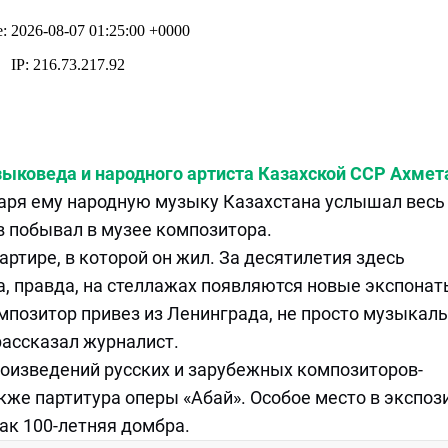
зыковеда и народного артиста Казахской ССР Ахмет
аря ему народную музыку Казахстана услышал весь
 побывал в музее композитора.
ртире, в которой он жил. За десятилетия здесь
а, правда, на стеллажах появляются новые экспонат
омпозитор привез из Ленинграда, не просто музыкал
рассказал журналист.
оизведений русских и зарубежных композиторов-
акже партитура оперы «Абай». Особое место в экспоз
ак 100-летняя домбра.