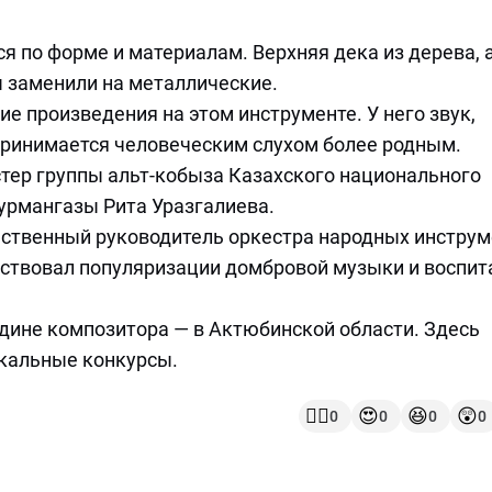
ся по форме и материалам. Верхняя дека из дерева, 
ы заменили на металлические.
 произведения на этом инструменте. У него звук,
принимается человеческим слухом более родным.
тер группы альт-кобыза Казахского национального
урмангазы Рита Уразгалиева.
ественный руководитель оркестра народных инстру
ствовал популяризации домбровой музыки и воспит
дине композитора — в Актюбинской области. Здесь
кальные конкурсы.
👍🏻
😍
😆
😲
0
0
0
0