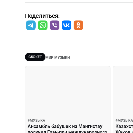
Поделиться:
СЮЖЕТ
МИР МУЗЫКИ
#
МУЗЫКА
#
МУЗЫКА
Ансамбль бабушек из Мангистау
Казахс
получил Гран-при международного
Жуков 