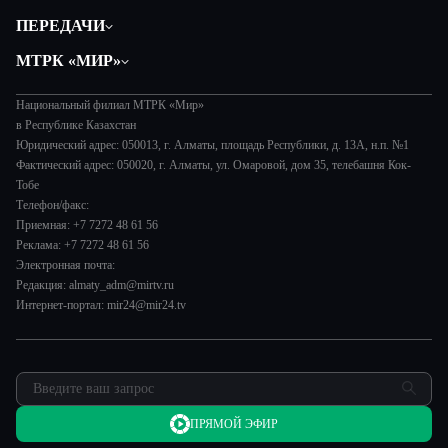
Политика
ПЕРЕДАЧИ
Общество
Вместе
МТРК «МИР»
Экономика
Легенды Центральной Азии
О нас
Происшествия
Вместе выгодно
Национальный филиал МТРК «Мир»
История
Наука и технологии
в Республике Казахстан
Евразия. Культурно
Руководство
Юридический адрес: 050013, г. Алматы, площадь Республики, д. 13А, н.п. №1
Здоровье и медицина
Евразия. Регионы
Фактический адрес: 050020, г. Алматы, ул. Омаровой, дом 35, телебашня Кок-
Лица мира
Спорт
Тобе
Наши иностранцы
Новости
Телефон/факс:
Авто
Пять причин поехать в...
Пресса о нас
Приемная: +7 7272 48 61 56
Культура
Сделано в Содружестве
Реклама: +7 7272 48 61 56
Карьера
Электронная почта:
Реклама
Редакция: almaty_adm@mirtv.ru
Интернет-портал: mir24@mir24.tv
Обратная связь
ПРЯМОЙ ЭФИР