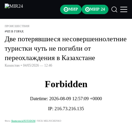
МИР
МИР 24
ПРОИСШЕСТВИЯ
#
ЧП В ГОРАХ
Две потерявшиеся несовершеннолетние
туристки чуть не погибли от
переохлаждения в Казахстане
Казахстан
•
04/05/2026 — 12:46
Фото:
Shutterstock/FOTODOM
/
NICK MELNICHENKO