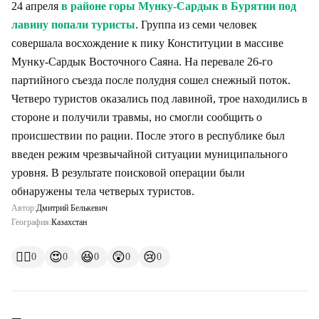
24 апреля
в районе горы Мунку-Сардык в Бурятии под
лавину попали туристы
. Группа из семи человек
совершала восхождение к пику Конституции в массиве
Мунку-Сардык Восточного Саяна. На перевале 26-го
партийного съезда после полудня сошел снежный поток.
Четверо туристов оказались под лавиной, трое находились в
стороне и получили травмы, но смогли сообщить о
происшествии по рации. После этого в республике был
введен режим чрезвычайной ситуации муниципального
уровня. В результате поисковой операции были
обнаружены тела четверых туристов.
Автор:
Дмитрий Белькевич
География:
Казахстан
👍🏻
😍
😆
😲
😢
0
0
0
0
0