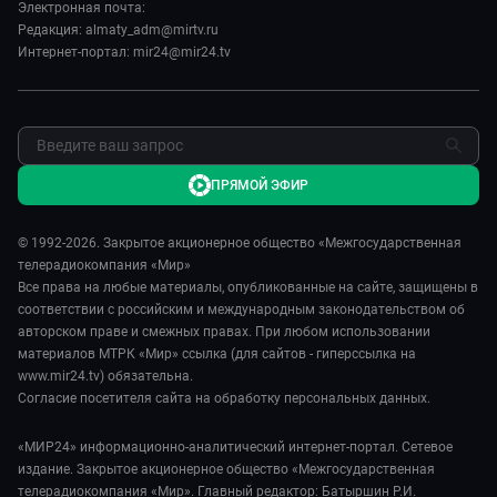
Реклама
Электронная почта:
Редакция: almaty_adm@mirtv.ru
Обратная связь
Интернет-портал: mir24@mir24.tv
ПРЯМОЙ ЭФИР
© 1992-2026. Закрытое акционерное общество «Межгосударственная
телерадиокомпания «Мир»
Все права на любые материалы, опубликованные на сайте, защищены в
соответствии с российским и международным законодательством об
авторском праве и смежных правах. При любом использовании
материалов МТРК «Мир» ссылка (для сайтов - гиперссылка на
www.mir24.tv) обязательна.
Согласие посетителя сайта на обработку персональных данных.
«МИР24» информационно-аналитический интернет-портал. Сетевое
издание. Закрытое акционерное общество «Межгосударственная
телерадиокомпания «Мир». Главный редактор: Батыршин Р.И.