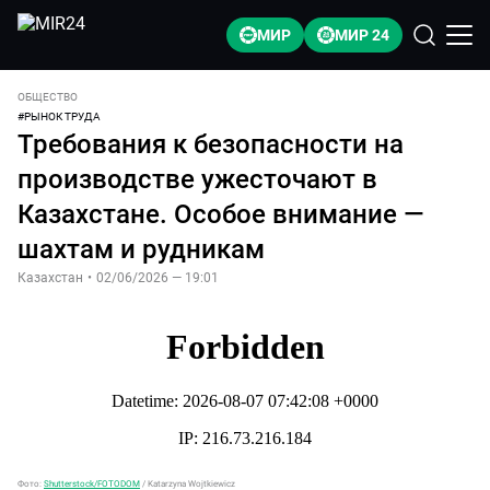
МИР
МИР 24
ОБЩЕСТВО
#
РЫНОК ТРУДА
Требования к безопасности на
производстве ужесточают в
Казахстане. Особое внимание —
шахтам и рудникам
Казахстан
•
02/06/2026 — 19:01
Фото:
Shutterstock/FOTODOM
/
Katarzyna Wojtkiewicz