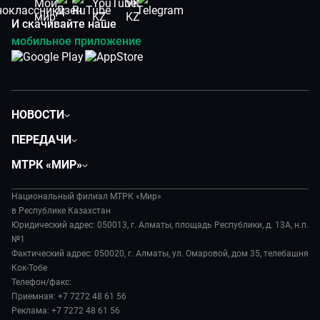
И скачивайте наше
мобильное приложение
НОВОСТИ
Политика
ПЕРЕДАЧИ
Общество
Вместе
МТРК «МИР»
Экономика
Легенды Центральной Азии
О нас
Происшествия
Вместе выгодно
Национальный филиал МТРК «Мир»
История
Наука и технологии
в Республике Казахстан
Евразия. Культурно
Руководство
Юридический адрес: 050013, г. Алматы, площадь Республики, д. 13А, н.п.
Здоровье и медицина
Евразия. Регионы
№1
Лица мира
Спорт
Фактический адрес: 050020, г. Алматы, ул. Омаровой, дом 35, телебашня
Наши иностранцы
Новости
Кок-Тобе
Авто
Пять причин поехать в...
Пресса о нас
Телефон/факс:
Культура
Сделано в Содружестве
Приемная: +7 7272 48 61 56
Карьера
Реклама: +7 7272 48 61 56