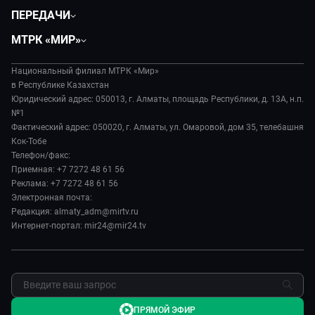
Политика
ПЕРЕДАЧИ
Общество
Вместе
МТРК «МИР»
Экономика
Легенды Центральной Азии
О нас
Происшествия
Вместе выгодно
Национальный филиал МТРК «Мир»
История
Наука и технологии
в Республике Казахстан
Евразия. Культурно
Руководство
Юридический адрес: 050013, г. Алматы, площадь Республики, д. 13А, н.п.
Здоровье и медицина
Евразия. Регионы
№1
Лица мира
Спорт
Фактический адрес: 050020, г. Алматы, ул. Омаровой, дом 35, телебашня
Наши иностранцы
Новости
Кок-Тобе
Авто
Пять причин поехать в...
Пресса о нас
Телефон/факс:
Культура
Сделано в Содружестве
Приемная: +7 7272 48 61 56
Карьера
Реклама: +7 7272 48 61 56
Реклама
Электронная почта:
Редакция: almaty_adm@mirtv.ru
Обратная связь
Интернет-портал: mir24@mir24.tv
ПРЯМОЙ ЭФИР