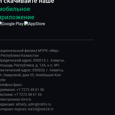
И скачивайте наше
мобильное
приложение
ациональный филиал МТРК «Мир»
 Республике Казахстан
ридический адрес: 050013, г. Алматы,
лощадь Республики, д. 13А, н.п. №1
актический адрес: 050020, г. Алматы,
л. Омаровой, дом 35, телебашня Кок-
обе
елефон/факс:
риемная: +7 7272 48 61 56
еклама: +7 7272 48 61 56
лектронная почта:
едакция: almaty_adm@mirtv.ru
нтернет-портал: mir24@mir24.tv