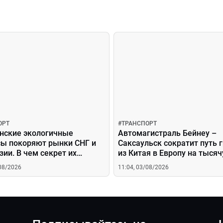
ОРТ
#
ТРАНСПОРТ
нские экологичные
Автомагистраль Бейнеу –
сы покоряют рынки СНГ и
Саксаульск сократит путь 
зии. В чем секрет их
из Китая в Европу на тысяч
рности?
километров
/08/2026
11:04, 03/08/2026