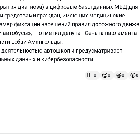
крытия диагноза) в цифровые базы данных МВД для
и средствами граждан, имеющих медицинские
 камер фиксации нарушений правил дорожного движе
 автобусы», — отметил депутат Сената парламента
ласти Есбай Амангельды.
а деятельностью автошкол и предусматривает
льных данных и кибербезопасности.
👍🏻
😍
😆
😲
0
0
0
0