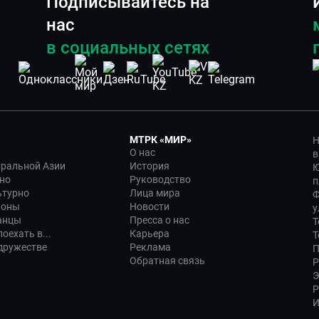
Подписывайтесь на
нас
в социальных сетях
МТРК «МИР»
Н
О нас
в
тральной Азии
История
Ю
но
Руководство
п
ьтурно
Лица мира
Ф
ионы
Новости
у
анцы
Пресса о нас
Т
оехать в...
Карьера
Т
дружестве
Реклама
П
Обратная связь
Р
Э
Р
И