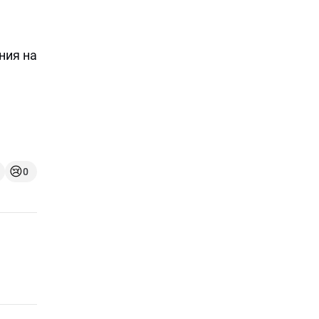
ния на
😢
0