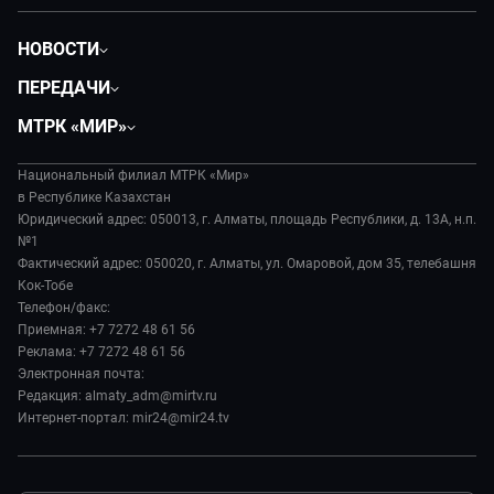
НОВОСТИ
Политика
ПЕРЕДАЧИ
Общество
Вместе
МТРК «МИР»
Экономика
Легенды Центральной Азии
О нас
Происшествия
Вместе выгодно
Национальный филиал МТРК «Мир»
История
Наука и технологии
в Республике Казахстан
Евразия. Культурно
Руководство
Юридический адрес: 050013, г. Алматы, площадь Республики, д. 13А, н.п.
Здоровье и медицина
Евразия. Регионы
№1
Лица мира
Спорт
Фактический адрес: 050020, г. Алматы, ул. Омаровой, дом 35, телебашня
Наши иностранцы
Новости
Кок-Тобе
Авто
Пять причин поехать в...
Пресса о нас
Телефон/факс:
Культура
Сделано в Содружестве
Приемная: +7 7272 48 61 56
Карьера
Реклама: +7 7272 48 61 56
Реклама
Электронная почта:
Редакция: almaty_adm@mirtv.ru
Обратная связь
Интернет-портал: mir24@mir24.tv