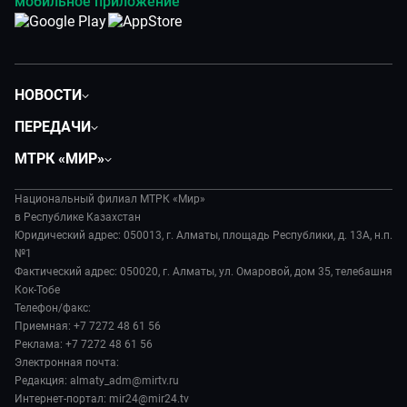
мобильное приложение
НОВОСТИ
Политика
ПЕРЕДАЧИ
Общество
Вместе
МТРК «МИР»
Экономика
Легенды Центральной Азии
О нас
Происшествия
Вместе выгодно
Национальный филиал МТРК «Мир»
История
Наука и технологии
в Республике Казахстан
Евразия. Культурно
Руководство
Юридический адрес: 050013, г. Алматы, площадь Республики, д. 13А, н.п.
Здоровье и медицина
Евразия. Регионы
№1
Лица мира
Спорт
Фактический адрес: 050020, г. Алматы, ул. Омаровой, дом 35, телебашня
Наши иностранцы
Новости
Кок-Тобе
Авто
Пять причин поехать в...
Пресса о нас
Телефон/факс:
Культура
Сделано в Содружестве
Приемная: +7 7272 48 61 56
Карьера
Реклама: +7 7272 48 61 56
Реклама
Электронная почта:
Редакция: almaty_adm@mirtv.ru
Обратная связь
Интернет-портал: mir24@mir24.tv