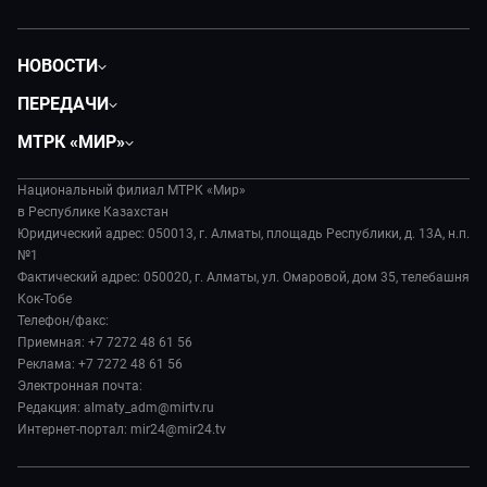
НОВОСТИ
Политика
ПЕРЕДАЧИ
Общество
Вместе
МТРК «МИР»
Экономика
Легенды Центральной Азии
О нас
Происшествия
Вместе выгодно
Национальный филиал МТРК «Мир»
История
Наука и технологии
в Республике Казахстан
Евразия. Культурно
Руководство
Юридический адрес: 050013, г. Алматы, площадь Республики, д. 13А, н.п.
Здоровье и медицина
Евразия. Регионы
№1
Лица мира
Спорт
Фактический адрес: 050020, г. Алматы, ул. Омаровой, дом 35, телебашня
Наши иностранцы
Новости
Кок-Тобе
Авто
Пять причин поехать в...
Пресса о нас
Телефон/факс:
Культура
Сделано в Содружестве
Приемная: +7 7272 48 61 56
Карьера
Реклама: +7 7272 48 61 56
Реклама
Электронная почта:
Редакция: almaty_adm@mirtv.ru
Обратная связь
Интернет-портал: mir24@mir24.tv