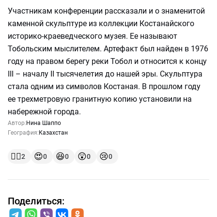
Участникам конференции рассказали и о знаменитой
каменной скульптуре из коллекции Костанайского
историко-краеведческого музея. Ее называют
Тобольским мыслителем. Артефакт был найден в 1976
году на правом берегу реки Тобол и относится к концу
III – началу II тысячелетия до нашей эры. Скульптура
стала одним из символов Костаная. В прошлом году
ее трехметровую гранитную копию установили на
набережной города.
Автор:
Нина Шаппо
География:
Казахстан
👍🏻
😍
😆
😲
😢
2
0
0
0
0
Поделиться: