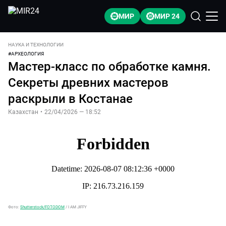
МИР
МИР 24
НАУКА И ТЕХНОЛОГИИ
#
АРХЕОЛОГИЯ
Мастер-класс по обработке камня.
Секреты древних мастеров
раскрыли в Костанае
Казахстан
•
22/04/2026 — 18:52
Фото:
Shutterstock/FOTODOM
/
I AM JIFFY