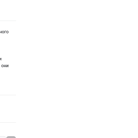
«Миллион за 5
минут. Дети» от 2
октября 2025
02.10.2025
ного
и
 они