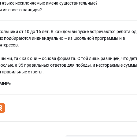
м языке несклоняемые имена существительные?
 из своего панциря?
кольники от 10 до 16 лет. В каждом выпуске встречаются ребята од
них подбираются индивидуально – из школьной программы и в
интересов.
ыми, так как они – основа формата. С той лишь разницей, что дет
рослые, а 35 правильных ответов для победы, и несгораемые суммы
-й правильные ответы.
«МИР»