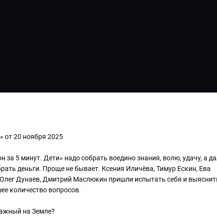
» от 20 ноября 2025
 за 5 минут. Дети» надо собрать воедино знания, волю, удачу, а д
брать деньги. Проще не бывает. Ксения Иличёва, Тимур Ескин, Ева
 Олег Дунаев, Дмитрий Маслюкин пришли испытать себя и выяснить
шее количество вопросов.
ажный на Земле?