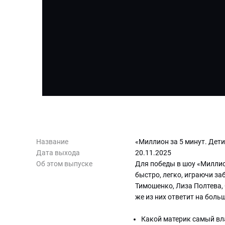
Название
«Миллион за 5 минут. Дети
Дата выхода
20.11.2025
Об этом выпуске
Для победы в шоу «Миллион
быстро, легко, играючи за
Тимошенко, Лиза Полтева,
же из них ответит на боль
Какой материк самый вл