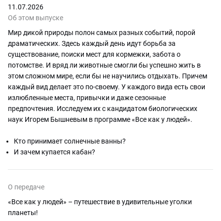
11.07.2026
Об этом выпуске
Дом на воде и укрытие под
Мир дикой природы полон самых разных событий, порой
корой. Где и как пернатые строят
свои гнезда?
драматических. Здесь каждый день идут борьба за
30.05.2026
существование, поиски мест для кормежки, забота о
потомстве. И вряд ли животные смогли бы успешно жить в
этом сложном мире, если бы не научились отдыхать. Причем
Как сберечь разнообразие природы
вокруг себя?
каждый вид делает это по-своему. У каждого вида есть свои
23.05.2026
излюбленные места, привычки и даже сезонные
предпочтения. Исследуем их с кандидатом биологических
наук Игорем Бышневым в программе «Все как у людей».
Кто принимает солнечные ванны?
И зачем купается кабан?
О передаче
«Все как у людей» – путешествие в удивительные уголки
планеты!