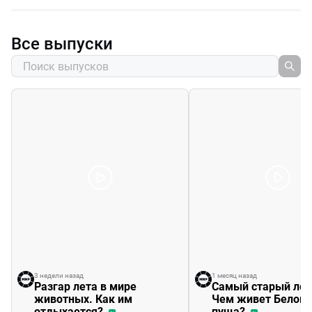
Все выпуски
3 недели назад
1 месяц назад
Разгар лета в мире
Самый старый лес
животных. Как им
Чем живет Белов
отдыхается?
пуща?