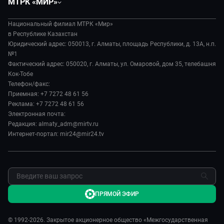
МТРК «МИР»
Экономика
Легенды Центральной Азии
О нас
Происшествия
Вместе выгодно
Национальный филиал МТРК «Мир»
История
Наука и технологии
в Республике Казахстан
Евразия. Культурно
Руководство
Юридический адрес: 050013, г. Алматы, площадь Республики, д. 13А, н.п.
Здоровье и медицина
Евразия. Регионы
№1
Лица мира
Спорт
Фактический адрес: 050020, г. Алматы, ул. Омаровой, дом 35, телебашня
Наши иностранцы
Новости
Кок-Тобе
Авто
Пять причин поехать в...
Пресса о нас
Телефон/факс:
Культура
Сделано в Содружестве
Приемная: +7 7272 48 61 56
Карьера
Реклама: +7 7272 48 61 56
Реклама
Электронная почта:
Редакция: almaty_adm@mirtv.ru
Обратная связь
Интернет-портал: mir24@mir24.tv
ПРЯМОЙ ЭФИР
© 1992-2026. Закрытое акционерное общество «Межгосударственная