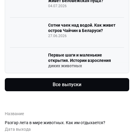
живет Беловежская пуща?
04.07.2026
Сотни чаек над водой. Как живет
остров Чайчин в Беларуси?
27.06.2026
Первые шаги и маленькие
открытия. Истории взросления
диких животных
20.06.2026
Все выпуски
Пернатые соседи. Как устроен
птичий быт?
13.06.2026
Название
Лето наступило. Как меняется
жизнь обитателей дикой
Разгар лета в мире животных. Как им отдыхается?
природы в это время года?
Дата выхода
06.06.2026