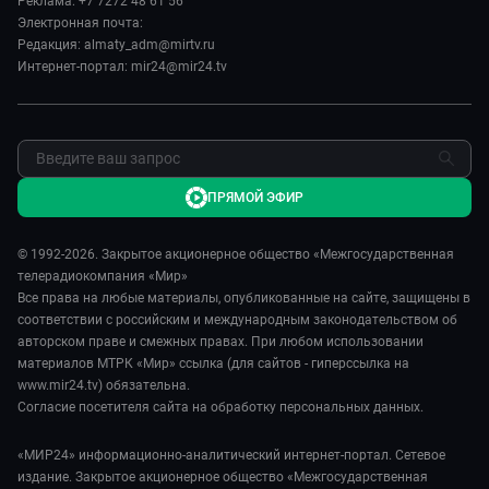
Реклама: +7 7272 48 61 56
Реклама
Электронная почта:
Редакция: almaty_adm@mirtv.ru
Обратная связь
Интернет-портал: mir24@mir24.tv
ПРЯМОЙ ЭФИР
© 1992-2026. Закрытое акционерное общество «Межгосударственная
телерадиокомпания «Мир»
Все права на любые материалы, опубликованные на сайте, защищены в
соответствии с российским и международным законодательством об
авторском праве и смежных правах. При любом использовании
материалов МТРК «Мир» ссылка (для сайтов - гиперссылка на
www.mir24.tv) обязательна.
Согласие посетителя сайта на обработку персональных данных.
«МИР24» информационно-аналитический интернет-портал. Сетевое
издание. Закрытое акционерное общество «Межгосударственная