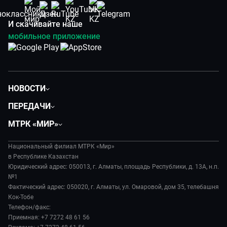
И скачивайте наше
мобильное приложение
НОВОСТИ
Политика
ПЕРЕДАЧИ
Общество
Вместе
МТРК «МИР»
Экономика
Легенды Центральной Азии
О нас
Происшествия
Вместе выгодно
Национальный филиал МТРК «Мир»
История
Наука и технологии
в Республике Казахстан
Евразия. Культурно
Руководство
Юридический адрес: 050013, г. Алматы, площадь Республики, д. 13А, н.п.
Здоровье и медицина
Евразия. Регионы
№1
Лица мира
Спорт
Фактический адрес: 050020, г. Алматы, ул. Омаровой, дом 35, телебашня
Наши иностранцы
Новости
Кок-Тобе
Авто
Пять причин поехать в...
Пресса о нас
Телефон/факс:
Культура
Сделано в Содружестве
Приемная: +7 7272 48 61 56
Карьера